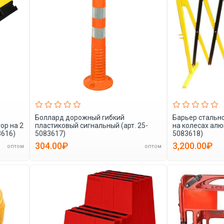
Боллард дорожный гибкий
Барьер стальн
ор на 2
пластиковый сигнальный (арт. 25-
на колесах алю
3616)
5083617)
5083618)
304.00₽
3,200.00₽
оптом
оптом