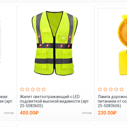
овая
Жилет светоотражающий с LED
Лампа дорожна
я (арт.
подсветкой высокой видимости (арт.
питанием от со
25-5083605)
25-5083606)
400.00₽
230.00₽
оптом
оптом