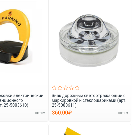
рковки электрический
Знак дорожный светоотражающий с
танционного
маркировкой и стеклошариками (арт.
т. 25-5083610)
25-5083611)
360.00₽
оптом
оптом