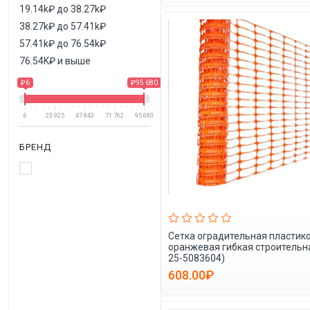
19.14k₽ до 38.27k₽
38.27k₽ до 57.41k₽
57.41k₽ до 76.54k₽
76.54K₽ и выше
₽6
₽95 680
6
23 925
47 843
71 762
95 680
БРЕНД
Сетка оградительная пластик
оранжевая гибкая строительна
25-5083604)
608.00₽