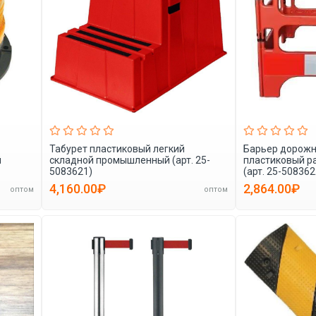
Табурет пластиковый легкий
Барьер дорожн
й
складной промышленный (арт. 25-
пластиковый р
5083621)
(арт. 25-508362
4,160.00₽
2,864.00₽
оптом
оптом