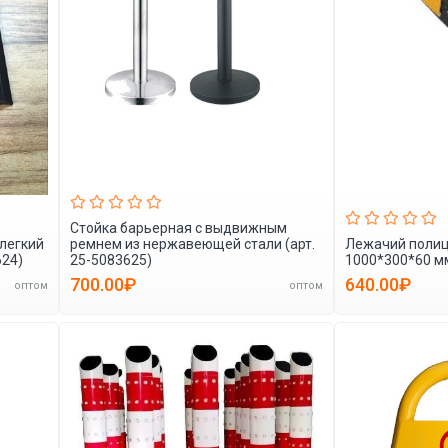
Стойка барьерная с выдвижным
легкий
ремнем из нержавеющей стали (арт.
Лежачий полиц
624)
25-5083625)
1000*300*60 мм
700.00₽
640.00₽
оптом
оптом