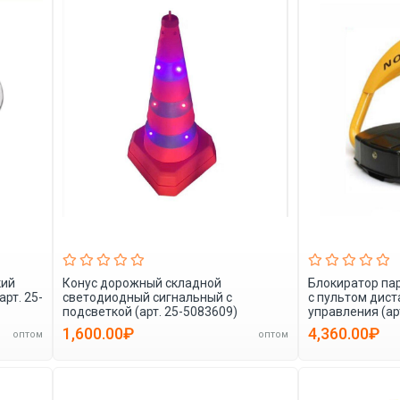
кий
Конус дорожный складной
Блокиратор па
рт. 25-
светодиодный сигнальный с
с пультом дис
подсветкой (арт. 25-5083609)
управления (ар
1,600.00₽
4,360.00₽
оптом
оптом