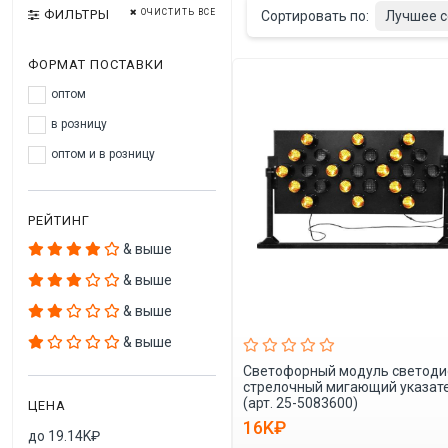
ФИЛЬТРЫ
ОЧИСТИТЬ ВСЕ
Сортировать по:
Лучшее с
ФОРМАТ ПОСТАВКИ
оптом
в розницу
оптом и в розницу
РЕЙТИНГ
& выше
& выше
& выше
& выше
Светофорный модуль светод
стрелочный мигающий указат
(арт. 25-5083600)
ЦЕНА
16K₽
до 19.14K₽