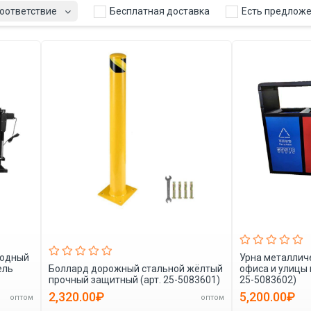
Бесплатная доставка
Есть предлож
оответствие
иодный
Урна металлич
ель
Боллард дорожный стальной жёлтый
офиса и улицы 
прочный защитный (арт. 25-5083601)
25-5083602)
2,320.00₽
5,200.00₽
оптом
оптом