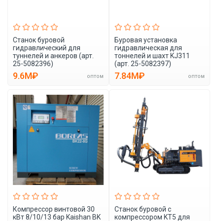
Станок буровой
Буровая установка
гидравлический для
гидравлическая для
туннелей и анкеров (арт.
тоннелей и шахт KJ311
25-5082396)
(арт. 25-5082397)
9.6M₽
7.84M₽
оптом
оптом
Компрессор винтовой 30
Станок буровой с
кВт 8/10/13 бар Kaishan BK
компрессором KT5 для