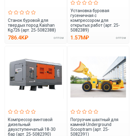
Установка буровая
гусеничная с
Станок буровой для
компрессором для
твердых пород Kaishan
открытых работ (арт. 25-
Kg726 (арт. 25-5082388)
5082389)
786.4K₽
1.57M₽
оптом
оптом
Компрессор винтовой
Погрузчик шахтный для
дизельный
камней Underground
двухступенчатый 18-30
Scooptram (арт. 25-
бар (арт. 25-5082390)
5082391)