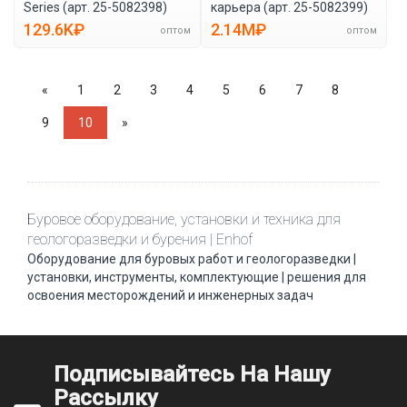
Series (арт. 25-5082398)
карьера (арт. 25-5082399)
129.6K₽
2.14M₽
оптом
оптом
«
1
2
3
4
5
6
7
8
9
10
»
Буровое оборудование, установки и техника для
геологоразведки и бурения | Enhof
Оборудование для буровых работ и геологоразведки |
установки, инструменты, комплектующие | решения для
освоения месторождений и инженерных задач
Подписывайтесь На Нашу
Рассылку