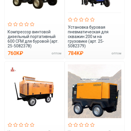
Установка буровая
Компрессор винтовой
пневматическая для
дизельный портативный
скважин 200 м на
600 CFM для буровой (арт.
грузовике (арт. 25-
25-5082378)
5082379)
760K₽
784K₽
оптом
оптом