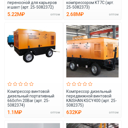
переносной для карьеров
компрессором KT7C (арт.
и шахт (арт. 25-5082372)
25-5082373)
5.22M₽
2.68M₽
оптом
оптом
Компрессор винтовой
Компрессор дизельный
дизельный портативный
передвижной винтовой
660cfm 20Bar (арт. 25-
KAISHAN KSCY400 (арт. 25-
5082374)
5082375)
1.1M₽
632K₽
оптом
оптом