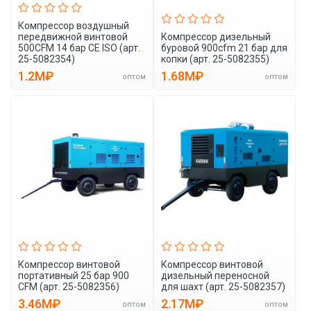
Компрессор воздушный
передвижной винтовой
Компрессор дизельный
500CFM 14 бар CE ISO (арт.
буровой 900cfm 21 бар для
25-5082354)
копки (арт. 25-5082355)
1.2M₽
1.68M₽
оптом
оптом
Компрессор винтовой
Компрессор винтовой
портативный 25 бар 900
дизельный переносной
CFM (арт. 25-5082356)
для шахт (арт. 25-5082357)
3.46M₽
2.17M₽
оптом
оптом