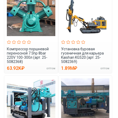
Компрессор поршневой
Установка буровая
переносной 7.5hp 8bar
гусеничная для карьера
220V 100-300л (арт. 25-
Kaishan KG520 (арт. 25-
5082368)
5082369)
63.92K₽
1.89M₽
оптом
оптом