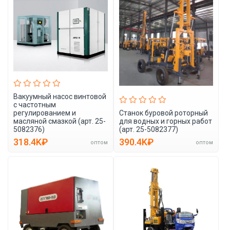
Вакуумный насос винтовой
с частотным
регулированием и
Станок буровой роторный
масляной смазкой (арт. 25-
для водных и горных работ
5082376)
(арт. 25-5082377)
318.4K₽
390.4K₽
оптом
оптом