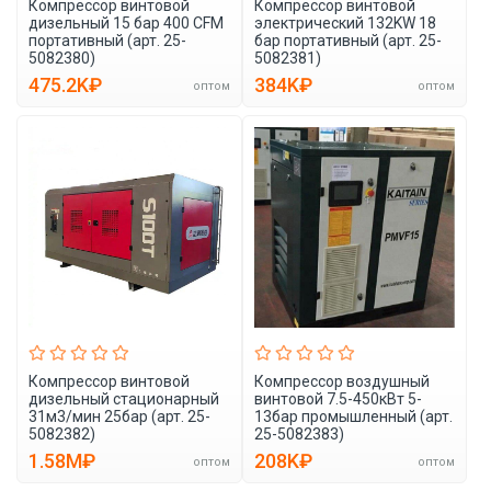
Компрессор винтовой
Компрессор винтовой
дизельный 15 бар 400 CFM
электрический 132KW 18
портативный (арт. 25-
бар портативный (арт. 25-
5082380)
5082381)
475.2K₽
384K₽
оптом
оптом
Компрессор винтовой
Компрессор воздушный
дизельный стационарный
винтовой 7.5-450кВт 5-
31м3/мин 25бар (арт. 25-
13бар промышленный (арт.
5082382)
25-5082383)
1.58M₽
208K₽
оптом
оптом