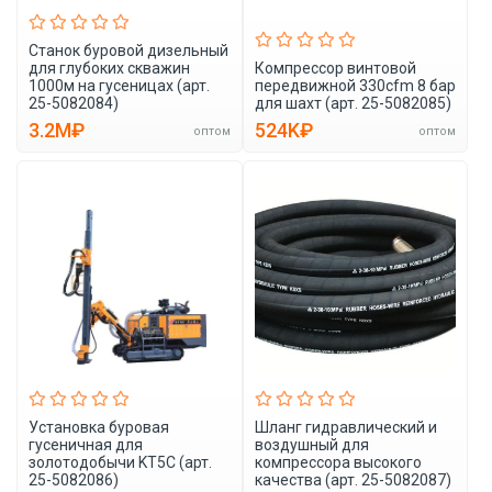
Станок буровой дизельный
для глубоких скважин
Компрессор винтовой
1000м на гусеницах (арт.
передвижной 330cfm 8 бар
25-5082084)
для шахт (арт. 25-5082085)
3.2M₽
524K₽
оптом
оптом
Установка буровая
Шланг гидравлический и
гусеничная для
воздушный для
золотодобычи KT5C (арт.
компрессора высокого
25-5082086)
качества (арт. 25-5082087)