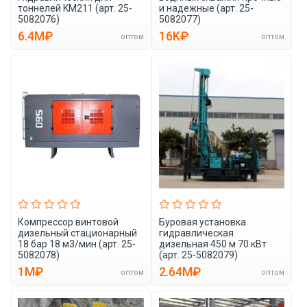
тоннелей KM211 (арт. 25-
и надежные (арт. 25-
5082076)
5082077)
6.4M₽
16K₽
оптом
оптом
Компрессор винтовой
Буровая установка
дизельный стационарный
гидравлическая
18 бар 18 м3/мин (арт. 25-
дизельная 450 м 70 кВт
5082078)
(арт. 25-5082079)
1M₽
2.64M₽
оптом
оптом