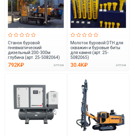
Станок буровой
Молоток буровой DTH для
пневматический
скважин и буровые биты
дизельный 200-300м
для камня (арт. 25-
глубина (арт. 25-5082064)
5082065)
792K₽
30.4K₽
оптом
оптом