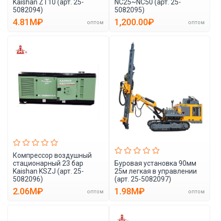
Kaishan ZT10 (арт. 25-
NC25~NC50 (арт. 25-
5082094)
5082095)
4.81M₽
1,200.00₽
оптом
оптом
Компрессор воздушный
стационарный 23 бар
Буровая установка 90мм
Kaishan KSZJ (арт. 25-
25м легкая в управлении
5082096)
(арт. 25-5082097)
2.06M₽
1.98M₽
оптом
оптом