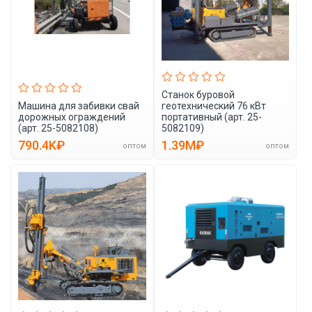
Станок буровой
Машина для забивки свай
геотехнический 76 кВт
дорожных ограждений
портативный (арт. 25-
(арт. 25-5082108)
5082109)
790.4K₽
1.39M₽
оптом
оптом