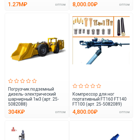
1.27M₽
8,000.00₽
оптом
оптом
Погрузчик подземный
дизель-электрический
Компрессор для ног
шарнирный 1м3 (арт. 25-
портативный FT160 FT140
5082088)
FT100 (арт. 25-5082089)
304K₽
4,800.00₽
оптом
оптом