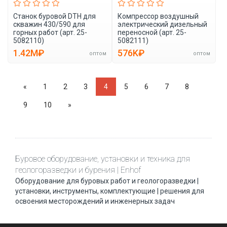
Станок буровой DTH для
Компрессор воздушный
скважин 430/590 для
электрический дизельный
горных работ (арт. 25-
переносной (арт. 25-
5082110)
5082111)
1.42M₽
576K₽
оптом
оптом
«
1
2
3
4
5
6
7
8
9
10
»
Буровое оборудование, установки и техника для
геологоразведки и бурения | Enhof
Оборудование для буровых работ и геологоразведки |
установки, инструменты, комплектующие | решения для
освоения месторождений и инженерных задач