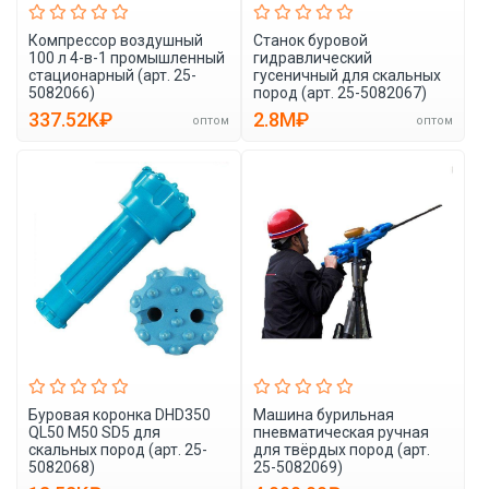
Компрессор воздушный
Станок буровой
100 л 4-в-1 промышленный
гидравлический
стационарный (арт. 25-
гусеничный для скальных
5082066)
пород (арт. 25-5082067)
337.52K₽
2.8M₽
оптом
оптом
Буровая коронка DHD350
Машина бурильная
QL50 M50 SD5 для
пневматическая ручная
скальных пород (арт. 25-
для твёрдых пород (арт.
5082068)
25-5082069)