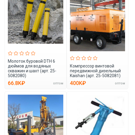
Молоток буровой DTH 6
дюймов для водяных
Компрессор винтовой
скважин и шахт (арт. 25-
передвижной дизельный
5082080)
Kaishan (арт. 25-5082081)
66.8K₽
400K₽
оптом
оптом