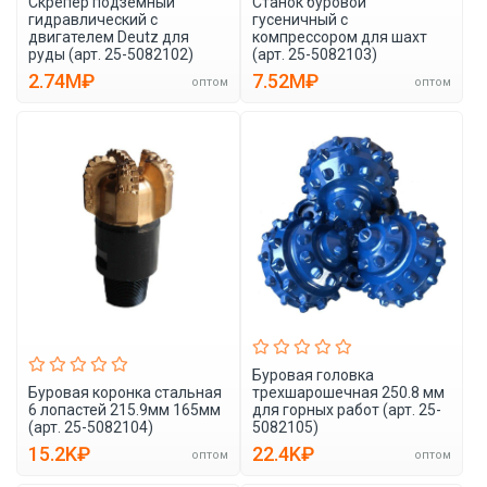
Скрепер подземный
Станок буровой
гидравлический с
гусеничный с
двигателем Deutz для
компрессором для шахт
руды (арт. 25-5082102)
(арт. 25-5082103)
2.74M₽
7.52M₽
оптом
оптом
Буровая головка
Буровая коронка стальная
трехшарошечная 250.8 мм
6 лопастей 215.9мм 165мм
для горных работ (арт. 25-
(арт. 25-5082104)
5082105)
15.2K₽
22.4K₽
оптом
оптом