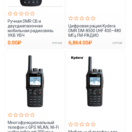
Ручная DMR CB и
двухдиапазонная
Цифровая рация Kydera
мобильная радиосвязь
DMR DM-8500 UHF 400–480
УКВ УВЧ
МГц FM-РАДИО
0.00₽
6,864.00₽
оптом
оптом
Многофункциональный
телефон с GPS WLAN, Wi-Fi
walkie talkie ptt 300 км с
Мобильный телефон для