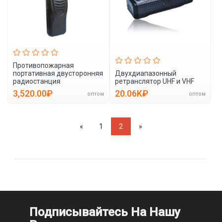
Противопожарная
портативная двусторонняя
Двухдиапазонный
радиостанция
ретранслятор UHF и VHF
3,520.00₽
20.06K₽
оптом
оптом
«
1
2
»
Подписывайтесь На Нашу