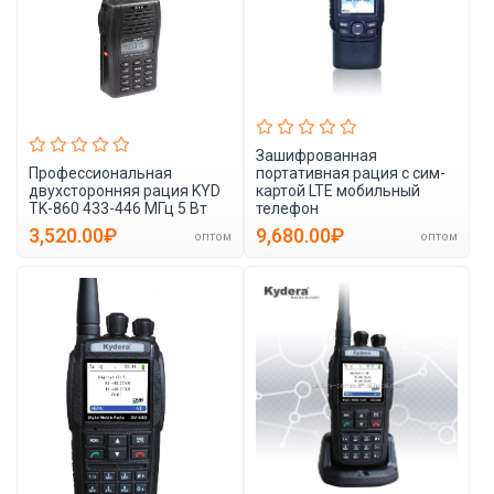
Зашифрованная
Профессиональная
портативная рация с сим-
двухсторонняя рация KYD
картой LTE мобильный
TK-860 433-446 МГц 5 Вт
телефон
3,520.00₽
9,680.00₽
оптом
оптом