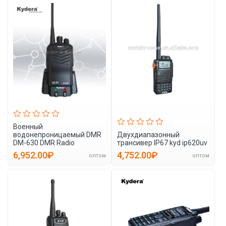
Военный
водонепроницаемый DMR
Двухдиапазонный
DM-630 DMR Radio
трансивер IP67 kyd ip620uv
6,952.00₽
4,752.00₽
оптом
оптом