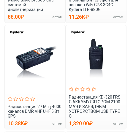
системой
звонков WiFi GPS 3G4G
диспетчеризации
Kydera LTE-880G
88.00₽
11.26K₽
оптом
оптом
Радиостанция KD-320 FRS
С АККУМУЛЯТОРОМ 2100
Радиостанция 27 МГц 4000
МАЧ И ЗАРЯДНЫМ
каналов DMR VHF UHF 5 Вт
УСТРОЙСТВОМ USB TYPE
GPS
C
10.38K₽
1,320.00₽
оптом
оптом