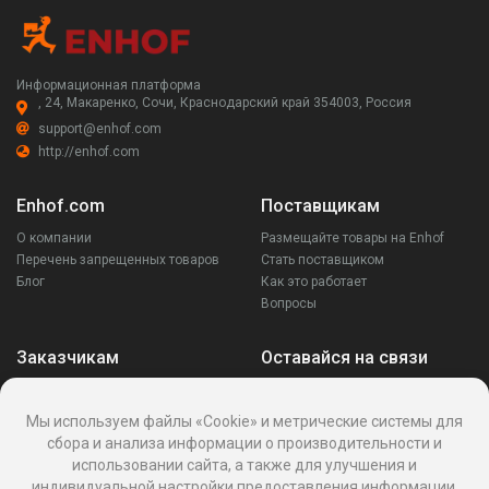
Информационная платформа
, 24, Макаренко, Сочи, Краснодарский край 354003, Россия
support@enhof.com
http://enhof.com
Enhof.com
Поставщикам
О компании
Размещайте товары на Enhof
Перечень запрещенных товаров
Стать поставщиком
Блог
Как это работает
Вопросы
Заказчикам
Оставайся на связи
Аккаунт
Ваши запросы
Мы используем файлы «Cookie» и метрические системы для
Споры
сбора и анализа информации о производительности и
Написать поставщику
использовании сайта, а также для улучшения и
Написать в поддержку
индивидуальной настройки предоставления информации.