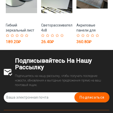
Гибкий
Светорассеиватель
Акриловые
зеркальный лист
4x8
панели для
ПММА
бассейна, 100 мм
189.20₽
26.40₽
360.80₽
Подписывайтесь На Нашу
Рассылку
Подпишитесь на нашу рассылку, чтобы получать последние
новости, обновления и выгодные предложения прямо на ваш
почтовый ящик.
Подписаться