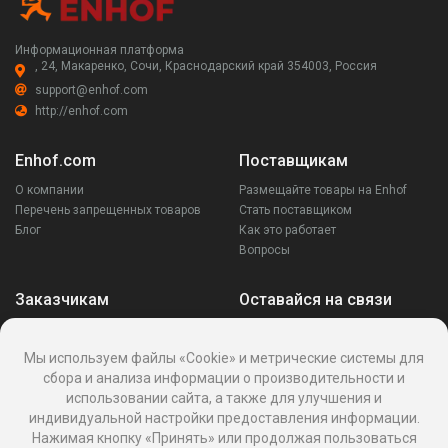
Информационная платформа
, 24, Макаренко, Сочи, Краснодарский край 354003, Россия
support@enhof.com
http://enhof.com
Enhof.com
Поставщикам
О компании
Размещайте товары на Enhof
Перечень запрещенных товаров
Стать поставщиком
Блог
Как это работает
Вопросы
Заказчикам
Оставайся на связи
Аккаунт
Ваши запросы
Мы используем файлы «Cookie» и метрические системы для
Споры
сбора и анализа информации о производительности и
Написать поставщику
использовании сайта, а также для улучшения и
Написать в поддержку
индивидуальной настройки предоставления информации.
Реквизиты
Нажимая кнопку «Принять» или продолжая пользоваться