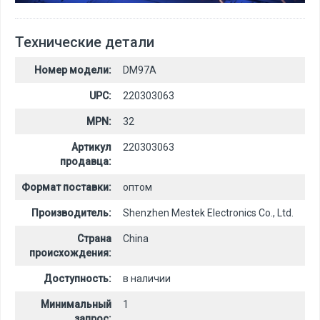
Технические детали
Номер модели:
DM97A
UPC:
220303063
MPN:
32
Артикул
220303063
продавца:
Формат поставки:
оптом
Производитель:
Shenzhen Mestek Electronics Co., Ltd.
Страна
China
происхождения:
Доступность:
в наличии
Минимальный
1
запрос: