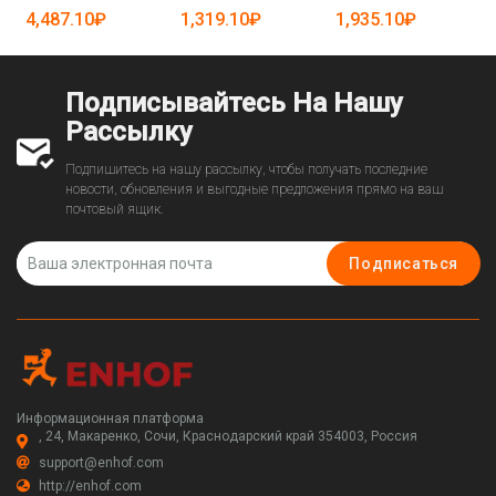
4,487.10₽
1,319.10₽
1,935.10₽
Подписывайтесь На Нашу
Рассылку
Подпишитесь на нашу рассылку, чтобы получать последние
новости, обновления и выгодные предложения прямо на ваш
почтовый ящик.
Подписаться
Информационная платформа
, 24, Макаренко, Сочи, Краснодарский край 354003, Россия
support@enhof.com
http://enhof.com