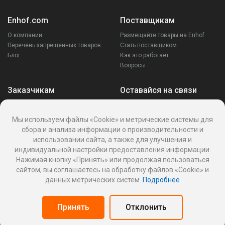
Enhof.com
Поставщикам
О компании
Размещайте товары на Enhof
Перечень запрещенных товаров
Стать поставщиком
Блог
Как это работает
Вопросы
Заказчикам
Оставайся на связи
Аккаунт
Ваши запросы
Мы используем файлы «Cookie» и метрические системы для
Споры
сбора и анализа информации о производительности и
Написать поставщику
использовании сайта, а также для улучшения и
Написать в поддержку
индивидуальной настройки предоставления информации.
Реквизиты
Нажимая кнопку «Принять» или продолжая пользоваться
сайтом, вы соглашаетесь на обработку файлов «Cookie» и
данных метрических систем.
Подробнее
Политика Cookies
Политика обработки персональных данных
Принять
Отклонить
Оферта пользования информационной платформой
Панель поставщика
© 2026
Enhof