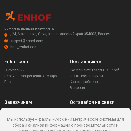
Информационная платформа
, 24, Макаренко, Сочи, Краснодарский край 354003, Россия
support@enhof.com
http://enhof.com
Enhof.com
Поставщикам
О компании
Размещайте товары на Enhof
Перечень запрещенных товаров
Стать поставщиком
Блог
Как это работает
Вопросы
Заказчикам
Оставайся на связи
Аккаунт
Ваши запросы
Мы используем файлы «Cookie» и метрические системы для
Споры
сбора и анализа информации о производительности и
Написать поставщику