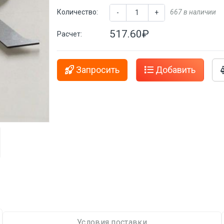
Количество:
667 в наличии
-
+
517.60₽
Расчет:
Запросить
Добавить
Условия поставки