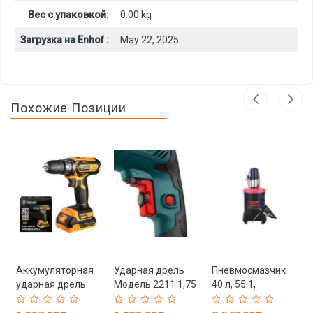
Вес с упаковкой:
0.00 kg
Загрузка на Enhof :
May 22, 2025
Похожие Позиции
Аккумуляторная
Ударная дрель
Пневмосмазчик
ударная дрель
Модель 2211 1,75
40 л, 55:1,
В
16V литий-ионная
кг 13 мм 600 Вт
высокого
18+1 (арт. 26-
давления,