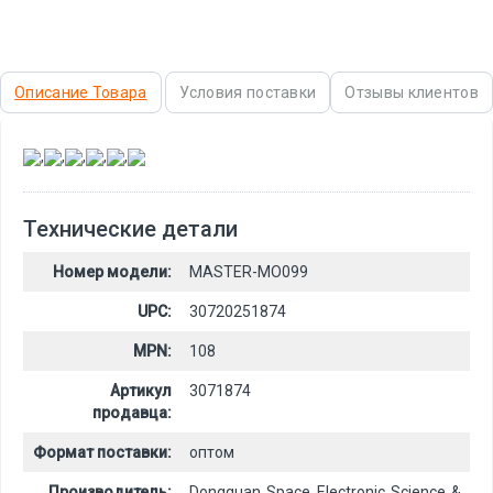
Описание Товара
Условия поставки
Отзывы клиентов
,
,
,
,
,
Технические детали
Номер модели:
MASTER-MO099
UPC:
30720251874
MPN:
108
Артикул
3071874
продавца:
Формат поставки:
оптом
Производитель:
Dongguan Space Electronic Science &