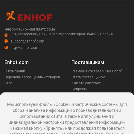
Информационная платформа
, 24, Макаренко, Сочи, Краснодарский край 354003, Россия
support@enhof.com
http://enhof.com
Enhof.com
Поставщикам
О компании
Размещайте товары на Enhof
Перечень запрещенных товаров
Стать поставщиком
Блог
Как это работает
Вопросы
Заказчикам
Оставайся на связи
Мы используем файлы «Cookie» и метрические системы для
сбора и анализа информации о производительности и
Аккаунт
использовании сайта, а также для улучшения и
Ваши запросы
индивидуальной настройки предоставления информации.
Споры
Нажимая кнопку «Принять» или продолжая пользоваться
Написать поставщику