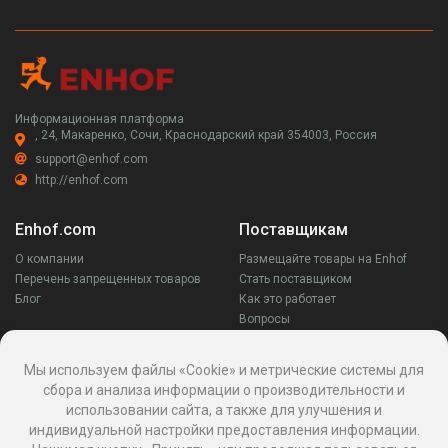
Информационная платформа
, 24, Макаренко, Сочи, Краснодарский край 354003, Россия
support@enhof.com
http://enhof.com
Enhof.com
Поставщикам
О компании
Размещайте товары на Enhof
Перечень запрещенных товаров
Стать поставщиком
Блог
Как это работает
Вопросы
Заказчикам
Оставайся на связи
Мы используем файлы «Cookie» и метрические системы для
сбора и анализа информации о производительности и
Аккаунт
использовании сайта, а также для улучшения и
Ваши запросы
индивидуальной настройки предоставления информации.
Споры