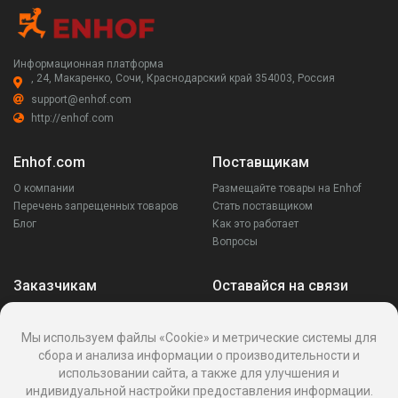
Информационная платформа
, 24, Макаренко, Сочи, Краснодарский край 354003, Россия
support@enhof.com
http://enhof.com
Enhof.com
Поставщикам
О компании
Размещайте товары на Enhof
Перечень запрещенных товаров
Стать поставщиком
Блог
Как это работает
Вопросы
Заказчикам
Оставайся на связи
Аккаунт
Ваши запросы
Мы используем файлы «Cookie» и метрические системы для
Споры
сбора и анализа информации о производительности и
Написать поставщику
использовании сайта, а также для улучшения и
Написать в поддержку
индивидуальной настройки предоставления информации.