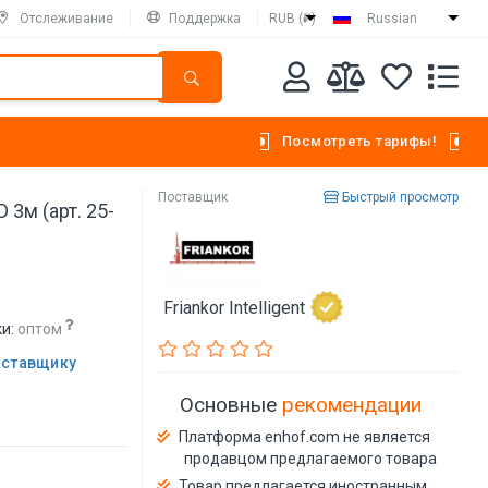
Отслеживание
Поддержка
RUB (₽)
Russian
Посмотреть тарифы!
Поставщик
Быстрый просмотр
3м (арт. 25-
Friankor Intelligent
и:
оптом
оставщику
Основные
рекомендации
Платформа enhof.com не является
продавцом предлагаемого товара
Товар предлагается иностранным