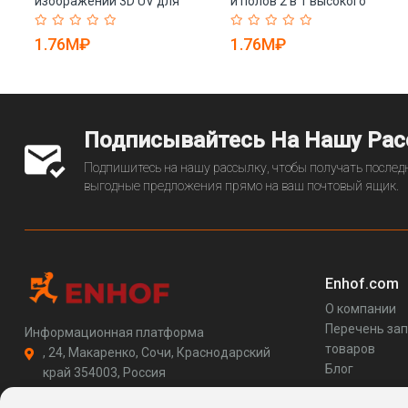
изображений 3D UV для
и полов 2 в 1 высокого
металла/стекла/дерева
качества (арт. 25-19082192)
(арт. 25-19082038)
1.76M₽
1.76M₽
Подписывайтесь На Нашу Ра
Подпишитесь на нашу рассылку, чтобы получать последн
выгодные предложения прямо на ваш почтовый ящик.
Enhof.com
О компании
Перечень за
Информационная платформа
товаров
, 24, Макаренко, Сочи, Краснодарский
Блог
край 354003, Россия
support@enhof.com