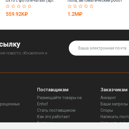
Dx10 с фотопечатью (арт.
пола, автоматический робот
25-19081930)
(арт. 25-19082298)
559.92K₽
1.2M₽
ссылку
ие новости, обновления и
Поставщикам
Заказчикам
Размещайте товары на
Аккаунт
прещенных
Enhof
Ваши запросы
Стать поставщиком
Споры
Как это работает
Написать пос
Вопросы
Написать в по