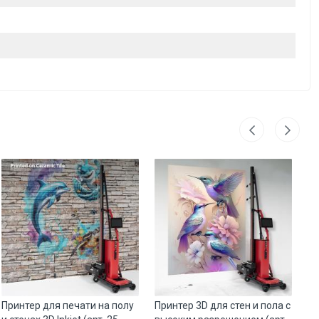
Принтер для печати на полу
Принтер 3D для стен и пола с
Пр