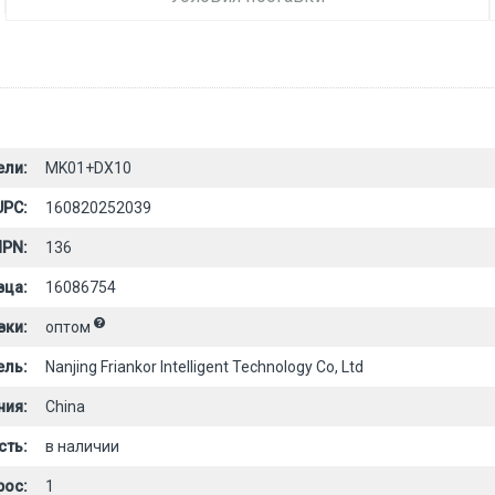
ели:
MK01+DX10
UPC:
160820252039
PN:
136
вца:
16086754
вки:
оптом
ель:
Nanjing Friankor Intelligent Technology Co, Ltd
ния:
China
сть:
в наличии
рос:
1