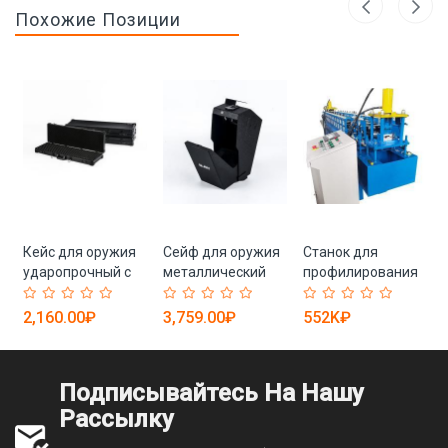
Похожие Позиции
Кейс для оружия
Сейф для оружия
Станок для
ударопрочный с
металлический
профилирования
пеноматериалом
биометрический
дверей роллетных
тактический (арт.
настенный
с формовкой
2,160.00₽
3,759.00₽
552K₽
)
25-19082610)
ударопрочный
ламелей (арт. 25-
(арт. 25-19082715)
18080165)
Подписывайтесь На Нашу
Рассылку