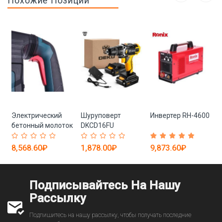
Похожие Позиции
Электрический
Шуруповерт
Инвертер RH-4600
я
бетонный молоток
DKCD16FU
аккумуляторный
18+1 режимов
8,568.60₽
1,878.00₽
9,873.60₽
(арт. 26-2402046)
Подписывайтесь На Нашу
Рассылку
Подпишитесь на нашу рассылку, чтобы получать последние