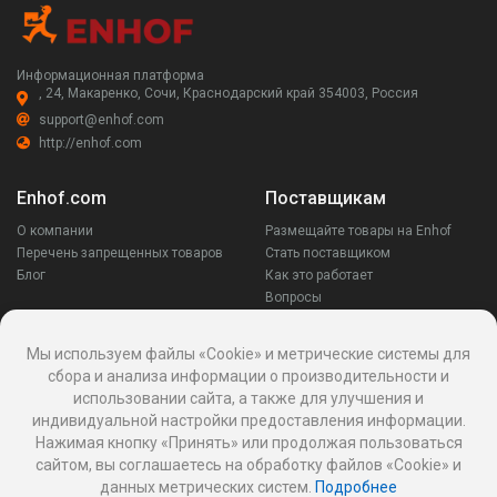
Информационная платформа
, 24, Макаренко, Сочи, Краснодарский край 354003, Россия
support@enhof.com
http://enhof.com
Enhof.com
Поставщикам
О компании
Размещайте товары на Enhof
Перечень запрещенных товаров
Стать поставщиком
Блог
Как это работает
Вопросы
Заказчикам
Оставайся на связи
Мы используем файлы «Cookie» и метрические системы для
сбора и анализа информации о производительности и
Аккаунт
использовании сайта, а также для улучшения и
Ваши запросы
индивидуальной настройки предоставления информации.
Споры
Нажимая кнопку «Принять» или продолжая пользоваться
Написать поставщику
сайтом, вы соглашаетесь на обработку файлов «Cookie» и
Написать в поддержку
данных метрических систем.
Подробнее
Реквизиты