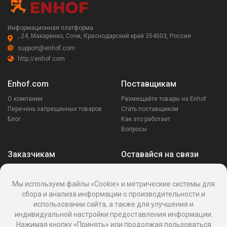
Информационная платформа
, 24, Макаренко, Сочи, Краснодарский край 354003, Россия
support@enhof.com
http://enhof.com
Enhof.com
Поставщикам
О компании
Размещайте товары на Enhof
Перечень запрещенных товаров
Стать поставщиком
Блог
Как это работает
Вопросы
Заказчикам
Оставайся на связи
Аккаунт
Ваши запросы
Мы используем файлы «Cookie» и метрические системы для
Споры
сбора и анализа информации о производительности и
Написать поставщику
использовании сайта, а также для улучшения и
Написать в поддержку
индивидуальной настройки предоставления информации.
Реквизиты
Нажимая кнопку «Принять» или продолжая пользоваться