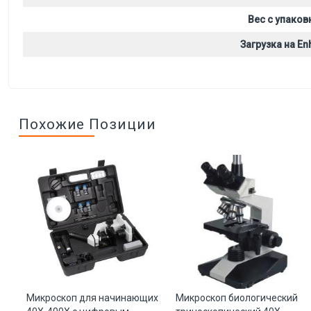
Вес с упаков
Загрузка на Enh
Похожие Позиции
ный
Микроскоп для начинающих
Микроскоп биологический