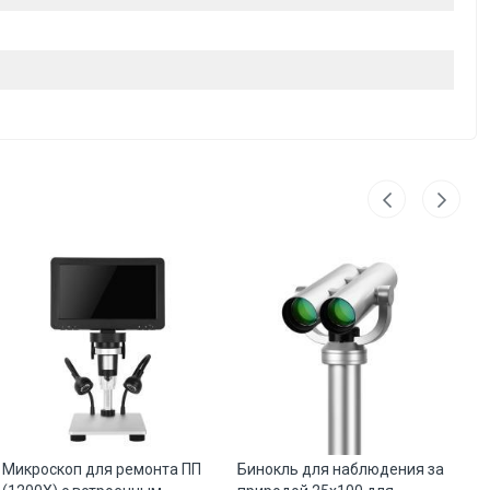
Микроскоп для ремонта ПП
Бинокль для наблюдения за
Би