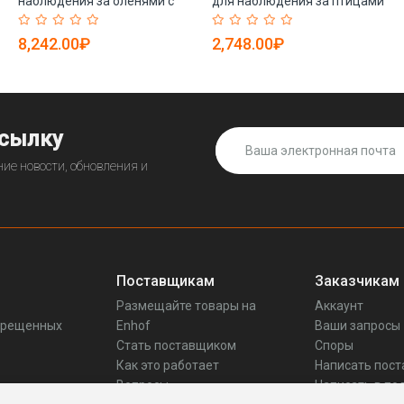
наблюдения за оленями с
для наблюдения за птицами
ED-стеклом и призмой BAK4
с увеличением 20-60X60 и
(арт. 25-9072342)
водонепроницаемым
8,242.00₽
2,748.00₽
корпусом (арт. 25-9072381)
ссылку
ие новости, обновления и
Поставщикам
Заказчикам
Размещайте товары на
Аккаунт
прещенных
Enhof
Ваши запросы
Стать поставщиком
Споры
Как это работает
Написать пос
Вопросы
Написать в по