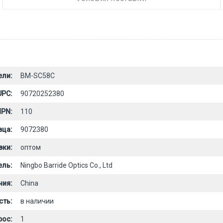
ели:
BM-SC58C
UPC:
90720252380
PN:
110
вца:
9072380
вки:
оптом
ель:
Ningbo Barride Optics Co., Ltd
ния:
China
сть:
в наличии
рос:
1