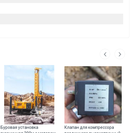
Буровая установка
Клапан для компрессора
Ге