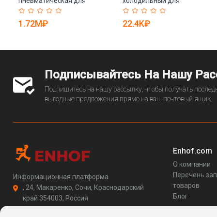
пневматическая для
холодильный для
инженерной геологии KG510
компрессора 8-10 бар (арт.
(арт. 25-5082270)
25-5081930)
1.72M₽
22.4K₽
Подписывайтесь На Нашу Ра
Подпишитесь на нашу рассылку, чтобы получать последн
выгодные предложения прямо на ваш почтовый ящик.
Enhof.com
О компании
Перечень за
Информационная платформа
товаров
, 24, Макаренко, Сочи, Краснодарский
Блог
край 354003, Россия
support@enhof.com