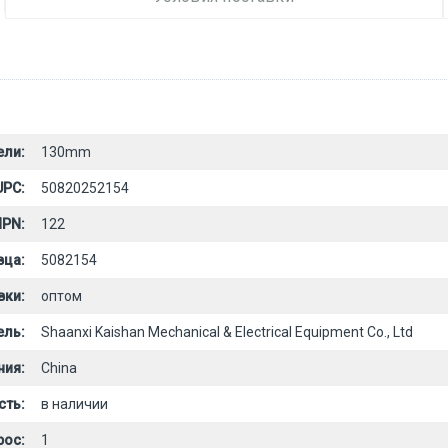
ели:
130mm
UPC:
50820252154
PN:
122
вца:
5082154
вки:
оптом
ель:
Shaanxi Kaishan Mechanical & Electrical Equipment Co., Ltd
ния:
China
сть:
в наличии
рос:
1