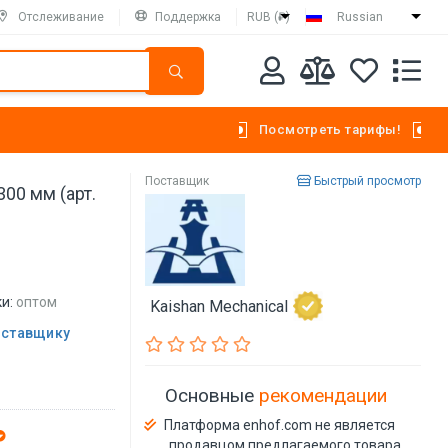
Отслеживание
Поддержка
RUB (₽)
Russian
Посмотреть тарифы!
Поставщик
Быстрый просмотр
00 мм (арт.
и:
оптом
Kaishan Mechanical
оставщику
Основные
рекомендации
Платформа enhof.com не является
продавцом предлагаемого товара