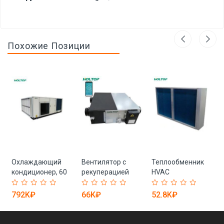
Похожие Позиции
с
Охлаждающий
Вентилятор с
Теплообменник
кондиционер, 60
рекуперацией
HVAC
кВт
тепла для чистых
помещений Holtop
792K₽
66K₽
52.8K₽
Eco