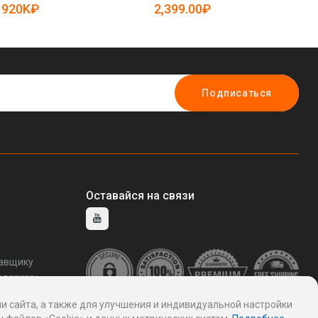
колесами (арт. 25-19082579)
25
920K₽
2,399.00₽
7
Подписаться
Оставайся на связи
тавщику
ддержку
и сайта, а также для улучшения и индивидуальной настройки