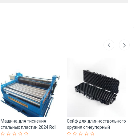
Машина для тиснения
Сейф для длинноствольного
Ал
стальных пластин 2024 Roll
оружия огнеупорный
ин
Forming (арт. 25-18080236)
водонепроницаемый с
ра