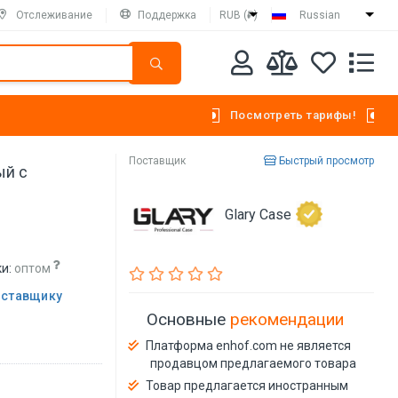
Отслеживание
Поддержка
RUB (₽)
Russian
Посмотреть тарифы!
Поставщик
Быстрый просмотр
ый с
Glary Case
и:
оптом
оставщику
Основные
рекомендации
Платформа enhof.com не является
продавцом предлагаемого товара
Товар предлагается иностранным