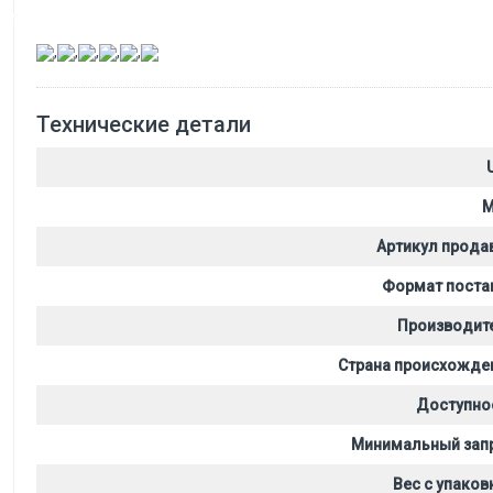
,
,
,
,
,
Технические детали
M
Артикул прода
Формат поста
Производит
Страна происхожде
Доступно
Минимальный зап
Вес с упаков