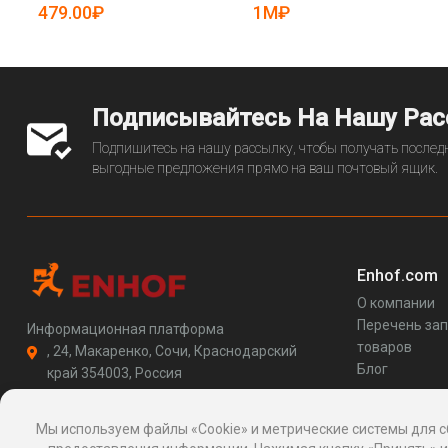
(арт. 25-19082499)
18080132)
479.00₽
1M₽
Подписывайтесь На Нашу Ра
Подпишитесь на нашу рассылку, чтобы получать последн
выгодные предложения прямо на ваш почтовый ящик.
Enhof.com
О компании
Перечень за
Информационная платформа
товаров
, 24, Макаренко, Сочи, Краснодарский
Блог
край 354003, Россия
support@enhof.com
http://enhof.com
Мы используем файлы «Cookie» и метрические системы для с