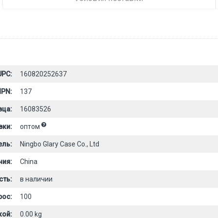
UPC:
160820252637
PN:
137
вца:
16083526
вки:
оптом
ель:
Ningbo Glary Case Co., Ltd
ния:
China
сть:
в наличии
рос:
100
кой:
0.00 kg