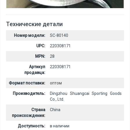
Технические детали
Номер модели:
SC-80140
UPC:
220308171
MPN:
28
Артикул
220308171
продавца:
Формат поставки:
оптом
Производитель:
Dingzhou Shuangcai Sporting Goods
Co., Ltd.
Страна
China
происхождения:
Доступность:
в наличии