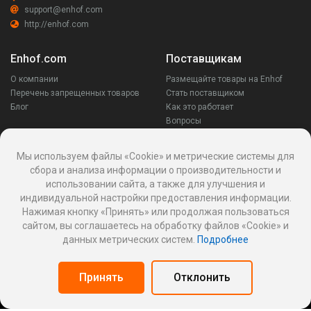
support@enhof.com
http://enhof.com
Enhof.com
Поставщикам
О компании
Размещайте товары на Enhof
Перечень запрещенных товаров
Стать поставщиком
Блог
Как это работает
Вопросы
Заказчикам
Оставайся на связи
Мы используем файлы «Cookie» и метрические системы для
сбора и анализа информации о производительности и
Аккаунт
использовании сайта, а также для улучшения и
Ваши запросы
индивидуальной настройки предоставления информации.
Споры
Нажимая кнопку «Принять» или продолжая пользоваться
Написать поставщику
сайтом, вы соглашаетесь на обработку файлов «Cookie» и
Написать в поддержку
данных метрических систем.
Подробнее
Реквизиты
Принять
Отклонить
Политика Cookies
Политика обработки персональных данных