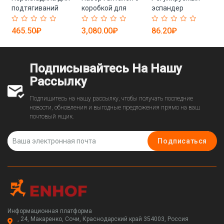
подтягиваний
коробкой для
эспандер
хранения
465.50₽
3,080.00₽
86.20₽
Подписывайтесь На Нашу
Рассылку
Подпишитесь на нашу рассылку, чтобы получать последние
новости, обновления и выгодные предложения прямо на ваш
почтовый ящик.
Подписаться
Информационная платформа
, 24, Макаренко, Сочи, Краснодарский край 354003, Россия