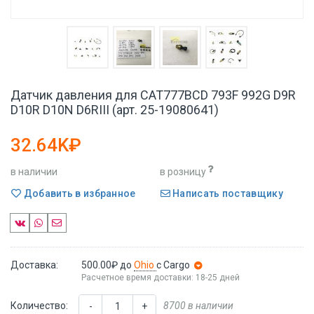
Датчик давления для CAT777BCD 793F 992G D9R
D10R D10N D6RIII (арт. 25-19080641)
32.64K₽
в наличии
в розницу
Добавить в избранное
Написать поставщику
Доставка:
500.00₽
до
Ohio
с Cargo
Расчетное время доставки: 18-25 дней
Количество:
8700 в наличии
-
+