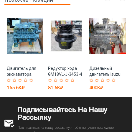
Двигатель для
Редуктор хода
Дизельный
экскаватора
GM18VL-J-3453-4
двигатель Isuzu
Renew Diesel 4LE1
для экскаваторов
C240 32KW
4HK1 6WG1 (арт.
(арт. 25-19080851)
водяное
155.6K₽
81.6K₽
400K₽
.
25-19080527)
охлаждение (арт.
25-19080884)
Подписывайтесь На Нашу
Рассылку
Подпишитесь на нашу рассылку, чтобы получать последние