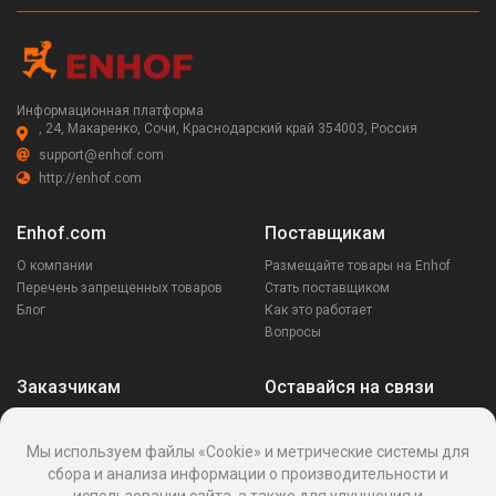
Информационная платформа
, 24, Макаренко, Сочи, Краснодарский край 354003, Россия
support@enhof.com
http://enhof.com
Enhof.com
Поставщикам
О компании
Размещайте товары на Enhof
Перечень запрещенных товаров
Стать поставщиком
Блог
Как это работает
Вопросы
Заказчикам
Оставайся на связи
Аккаунт
Ваши запросы
Мы используем файлы «Cookie» и метрические системы для
Споры
сбора и анализа информации о производительности и
Написать поставщику