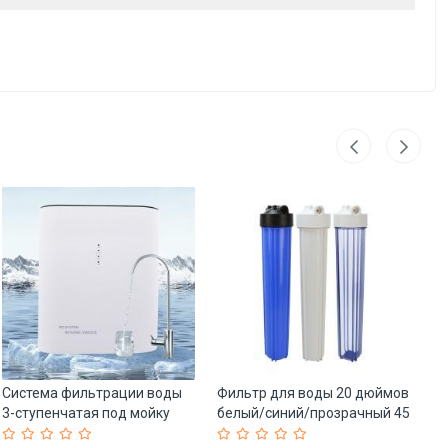
Система фильтрации воды
Фильтр для воды 20 дюймов
Ка
3-ступенчатая под мойку
белый/синий/прозрачный 45
уг
для дома (арт. 25-5084909)
кг (арт. 25-5085144)
во