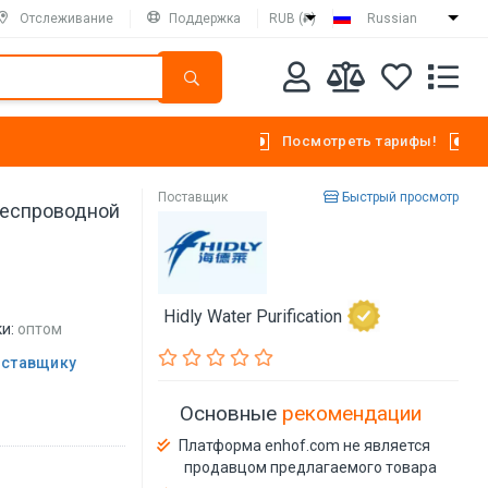
Отслеживание
Поддержка
RUB (₽)
Russian
Посмотреть тарифы!
Поставщик
Быстрый просмотр
беспроводной
Hidly Water Purification
и:
оптом
оставщику
Основные
рекомендации
Платформа enhof.com не является
продавцом предлагаемого товара