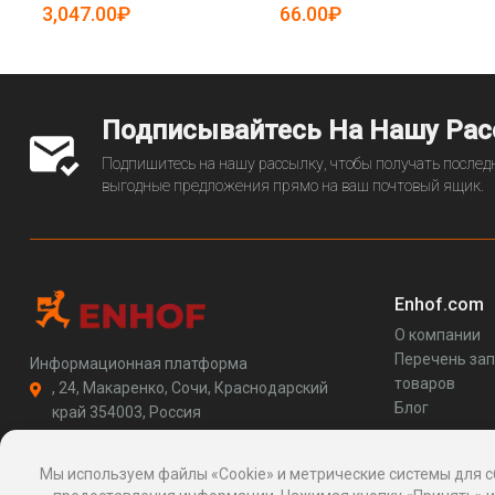
25-5085224)
3,047.00₽
66.00₽
Подписывайтесь На Нашу Ра
Подпишитесь на нашу рассылку, чтобы получать последн
выгодные предложения прямо на ваш почтовый ящик.
Enhof.com
О компании
Перечень за
Информационная платформа
товаров
, 24, Макаренко, Сочи, Краснодарский
Блог
край 354003, Россия
support@enhof.com
http://enhof.com
Мы используем файлы «Cookie» и метрические системы для с