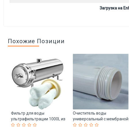
Загрузка на Enh
Похожие Позиции
ии
Фильтр для воды
Очиститель воды
й
ультрафильтрации 1000L из
универсальный с мембраной
нержавеющей стали (арт.
RO (арт. 25-5084976)