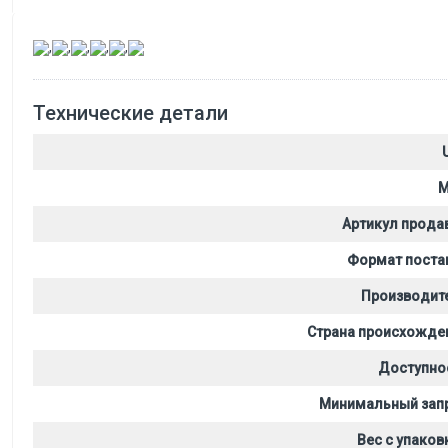
,
,
,
,
,
Технические детали
M
Артикул прода
Формат поста
Производит
Страна происхожде
Доступно
Минимальный зап
Вес с упаков