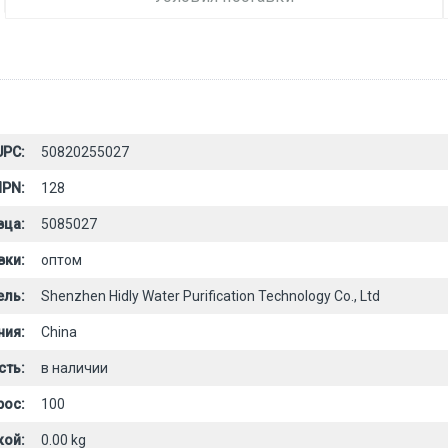
UPC:
50820255027
PN:
128
вца:
5085027
вки:
оптом
ель:
Shenzhen Hidly Water Purification Technology Co., Ltd
ния:
China
сть:
в наличии
рос:
100
кой:
0.00 kg