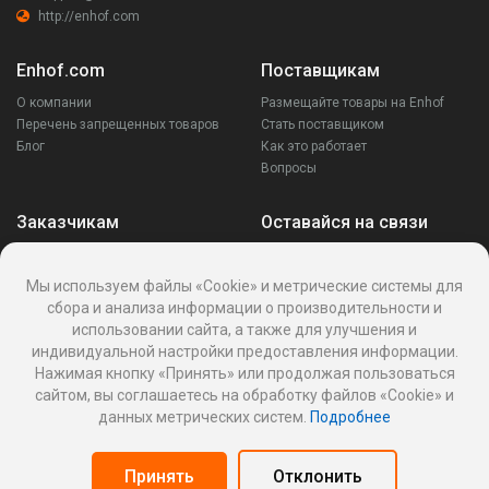
http://enhof.com
Enhof.com
Поставщикам
О компании
Размещайте товары на Enhof
Перечень запрещенных товаров
Стать поставщиком
Блог
Как это работает
Вопросы
Заказчикам
Оставайся на связи
Аккаунт
Ваши запросы
Мы используем файлы «Cookie» и метрические системы для
Споры
сбора и анализа информации о производительности и
Написать поставщику
использовании сайта, а также для улучшения и
Написать в поддержку
индивидуальной настройки предоставления информации.
Реквизиты
Нажимая кнопку «Принять» или продолжая пользоваться
сайтом, вы соглашаетесь на обработку файлов «Cookie» и
данных метрических систем.
Подробнее
Политика Cookies
Политика обработки персональных данных
Принять
Отклонить
Оферта пользования информационной платформой