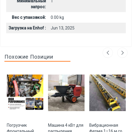
Минимальный
1
запрос:
Вес с упаковкой:
0.00 kg
Загрузка на Enhof :
Jun 13, 2025
Похожие Позиции
Погрузчик
Машина 4 кВт для
Вибрационная
фронтальный
распыления
ферма 1–16 м со