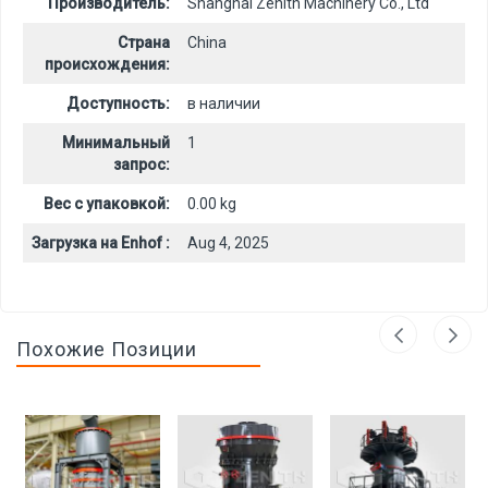
Производитель:
Shanghai Zenith Machinery Co., Ltd
Страна
China
происхождения:
Доступность:
в наличии
Минимальный
1
запрос:
Вес с упаковкой:
0.00 kg
Загрузка на Enhof :
Aug 4, 2025
Похожие Позиции