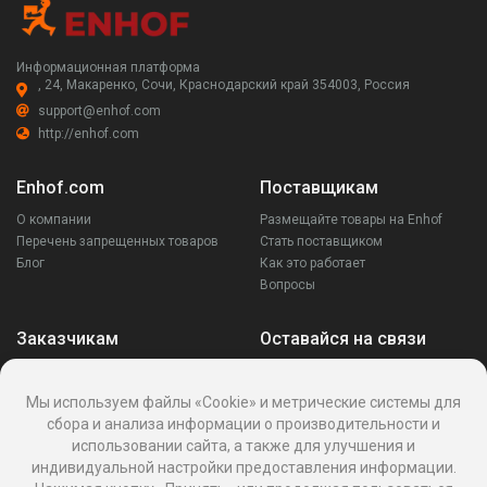
Информационная платформа
, 24, Макаренко, Сочи, Краснодарский край 354003, Россия
support@enhof.com
http://enhof.com
Enhof.com
Поставщикам
О компании
Размещайте товары на Enhof
Перечень запрещенных товаров
Стать поставщиком
Блог
Как это работает
Вопросы
Заказчикам
Оставайся на связи
Аккаунт
Ваши запросы
Мы используем файлы «Cookie» и метрические системы для
Споры
сбора и анализа информации о производительности и
Написать поставщику
использовании сайта, а также для улучшения и
Написать в поддержку
индивидуальной настройки предоставления информации.
Реквизиты