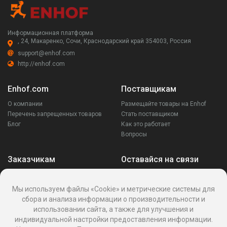
Информационная платформа
, 24, Макаренко, Сочи, Краснодарский край 354003, Россия
support@enhof.com
http://enhof.com
Enhof.com
Поставщикам
О компании
Размещайте товары на Enhof
Перечень запрещенных товаров
Стать поставщиком
Блог
Как это работает
Вопросы
Заказчикам
Оставайся на связи
Аккаунт
Ваши запросы
Мы используем файлы «Cookie» и метрические системы для
Споры
сбора и анализа информации о производительности и
Написать поставщику
использовании сайта, а также для улучшения и
Написать в поддержку
индивидуальной настройки предоставления информации.
Реквизиты