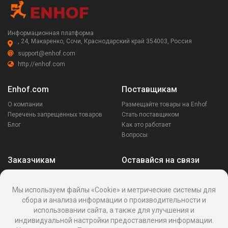
Информационная платформа
, 24, Макаренко, Сочи, Краснодарский край 354003, Россия
support@enhof.com
http://enhof.com
Enhof.com
Поставщикам
О компании
Размещайте товары на Enhof
Перечень запрещенных товаров
Стать поставщиком
Блог
Как это работает
Вопросы
Заказчикам
Оставайся на связи
Аккаунт
Ваши запросы
Мы используем файлы «Cookie» и метрические системы для
Споры
сбора и анализа информации о производительности и
Написать поставщику
использовании сайта, а также для улучшения и
Написать в поддержку
индивидуальной настройки предоставления информации.
Реквизиты