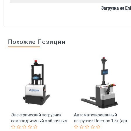
Загрузка на Enh
Похожие Позиции
Электрический погрузчик
Автоматизированный
самоподъемный с облачным
погрузчик Reeman 1.5т (арт.
-
подключением и
25-11071220)