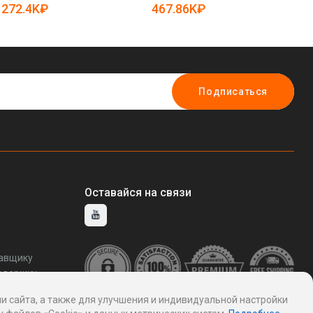
планированием на колесах
интеллектуальным
дл
272.4K₽
467.86K₽
1
для AGV (арт. 25-11071257)
управлением (арт. 25-
пр
11071365)
11
Подписаться
Оставайся на связи
тавщику
ддержку
и сайта, а также для улучшения и индивидуальной настройки