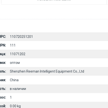
UPC:
110720251201
PN:
111
вца:
11071202
вки:
оптом
ель:
Shenzhen Reeman Intelligent Equipment Co., Ltd
ния:
China
сть:
в наличии
рос:
1
кой:
0.00 kg