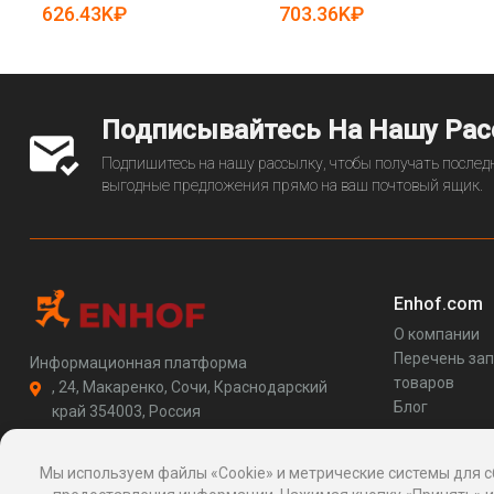
искусственным интеллектом
626.43K₽
703.36K₽
(арт. 25-11071230)
Подписывайтесь На Нашу Ра
Подпишитесь на нашу рассылку, чтобы получать последн
выгодные предложения прямо на ваш почтовый ящик.
Enhof.com
О компании
Перечень за
Информационная платформа
товаров
, 24, Макаренко, Сочи, Краснодарский
Блог
край 354003, Россия
support@enhof.com
http://enhof.com
Мы используем файлы «Cookie» и метрические системы для с