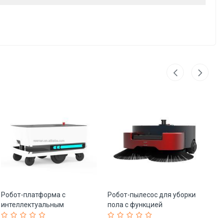
Робот-платформа с
Робот-пылесос для уборки
Р
интеллектуальным
пола с функцией
ко
маршрутным
самоочистки и
па