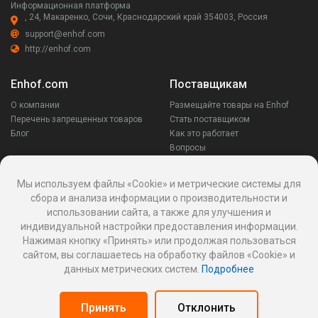
Информационная платформа
, 24, Макаренко, Сочи, Краснодарский край 354003, Россия
support@enhof.com
http://enhof.com
Enhof.com
Поставщикам
О компании
Размещайте товары на Enhof
Перечень запрещенных товаров
Стать поставщиком
Блог
Как это работает
Вопросы
Заказчикам
Оставайся на связи
Мы используем файлы «Cookie» и метрические системы для
сбора и анализа информации о производительности и
Аккаунт
использовании сайта, а также для улучшения и
Ваши запросы
индивидуальной настройки предоставления информации.
Споры
Нажимая кнопку «Принять» или продолжая пользоваться
Написать поставщику
сайтом, вы соглашаетесь на обработку файлов «Cookie» и
Написать в поддержку
данных метрических систем.
Подробнее
Реквизиты
Принять
Отклонить