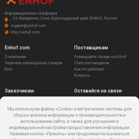
Информационная платформа
, 24, Макаренко, Сочи, Краснодарский край 354003, Россия
support@enhof.com
http://enhof.com
Enhof.com
Поставщикам
О компании
Размещайте товары на Enhof
Перечень запрещенных товаров
Стать поставщиком
Блог
Как это работает
Вопросы
Заказчикам
Оставайся на связи
Аккаунт
Ваши запросы
Мы используем файлы «Cookie» и метрические системы для
Споры
сбора и анализа информации о производительности и
Написать поставщику
использовании сайта, а также для улучшения и
Написать в поддержку
индивидуальной настройки предоставления информации.
Реквизиты
Нажимая кнопку «Принять» или продолжая пользоваться