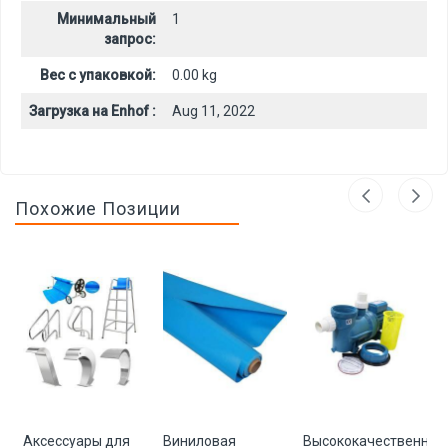
Минимальный
1
запрос:
Вес с упаковкой:
0.00 kg
Загрузка на Enhof :
Aug 11, 2022
Похожие Позиции
нное
Аксессуары для
Виниловая
Высококачественный