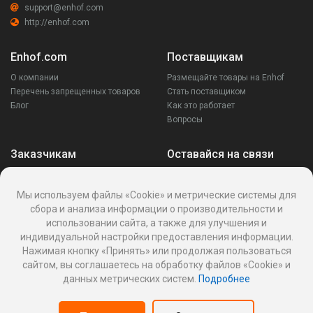
support@enhof.com
http://enhof.com
Enhof.com
Поставщикам
О компании
Размещайте товары на Enhof
Перечень запрещенных товаров
Стать поставщиком
Блог
Как это работает
Вопросы
Заказчикам
Оставайся на связи
Аккаунт
Ваши запросы
Мы используем файлы «Cookie» и метрические системы для
Споры
сбора и анализа информации о производительности и
Написать поставщику
использовании сайта, а также для улучшения и
Написать в поддержку
индивидуальной настройки предоставления информации.
Реквизиты
Нажимая кнопку «Принять» или продолжая пользоваться
сайтом, вы соглашаетесь на обработку файлов «Cookie» и
данных метрических систем.
Подробнее
Политика Cookies
Политика обработки персональных данных