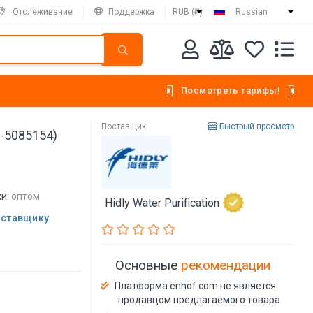
Отслеживание
Поддержка
RUB (₽)
Russian
Посмотреть тарифы!
Поставщик
Быстрый просмотр
5-5085154)
и:
оптом
Hidly Water Purification
оставщику
Основные
рекомендации
Платформа enhof.com не является
продавцом предлагаемого товара
й