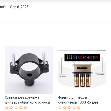
of :
Sep 8, 2025
Клипса для дренажа
Фильтр для воды
фильтра обратного осмоса
очиститель 100G Ro для
ультрафильтрации (арт. 25-
всего дома (арт. 25-5084891)