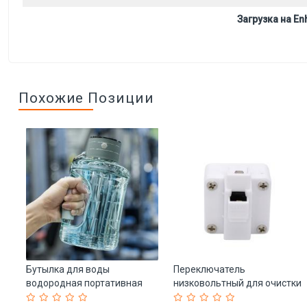
Загрузка на Enh
Похожие Позиции
ы
Бутылка для воды
Переключатель
ни
водородная портативная
низковольтный для очистки
титановая 1500 мл (арт. 25-
воды низкого давления (арт.