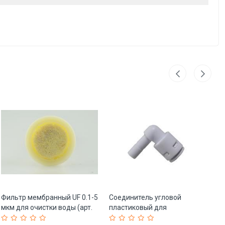
Фильтр мембранный UF 0.1-5
Соединитель угловой
Ка
мкм для очистки воды (арт.
пластиковый для
по
25-5085044)
водоочистителя быстрый
дю