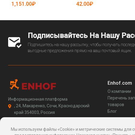
5084825)
25-5084982)
1,151.00₽
42.00₽
Подписывайтесь На Нашу Ра
Подпишитесь на нашу рассылку, чтобы получать последн
выгодные предложения прямо на ваш почтовый ящик.
Enhof.com
О компании
Перечень за
Информационная платформа
товаров
, 24, Макаренко, Сочи, Краснодарский
Блог
край 354003, Россия
support@enhof.com
http://enhof.com
Мы используем файлы «Cookie» и метрические системы для с