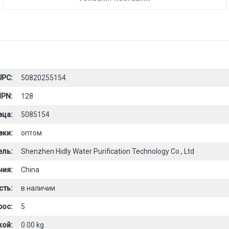
UPC:
50820255154
PN:
128
вца:
5085154
вки:
оптом
ель:
Shenzhen Hidly Water Purification Technology Co., Ltd
ния:
China
сть:
в наличии
рос:
5
кой:
0.00 kg