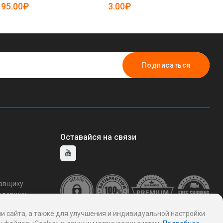
(арт. 25-5084999)
50
95.00₽
3.00₽
2
Подписаться
Оставайся на связи
тавщику
ддержку
и сайта, а также для улучшения и индивидуальной настройки