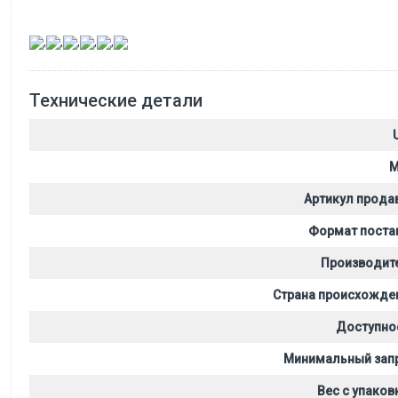
,
,
,
,
,
Технические детали
M
Артикул прода
Формат поста
Производит
Страна происхожде
Доступно
Минимальный зап
Вес с упаков