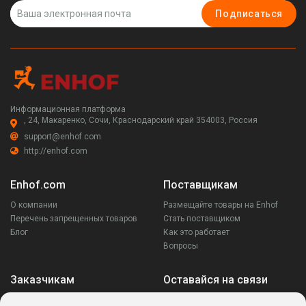
Подписаться
Информационная платформа
, 24, Макаренко, Сочи, Краснодарский край 354003, Россия
support@enhof.com
http://enhof.com
Enhof.com
Поставщикам
О компании
Размещайте товары на Enhof
Перечень запрещенных товаров
Стать поставщиком
Блог
Как это работает
Вопросы
Заказчикам
Оставайся на связи
Аккаунт