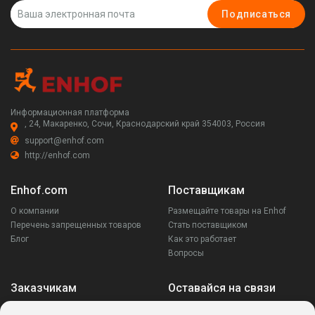
Подписаться
Информационная платформа
, 24, Макаренко, Сочи, Краснодарский край 354003, Россия
support@enhof.com
http://enhof.com
Enhof.com
Поставщикам
О компании
Размещайте товары на Enhof
Перечень запрещенных товаров
Стать поставщиком
Блог
Как это работает
Вопросы
Заказчикам
Оставайся на связи
Аккаунт