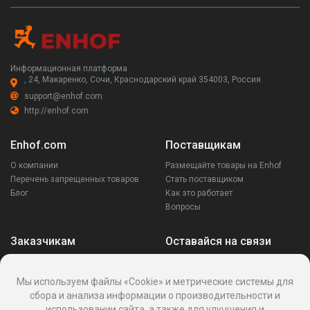
Информационная платформа
, 24, Макаренко, Сочи, Краснодарский край 354003, Россия
support@enhof.com
http://enhof.com
Enhof.com
Поставщикам
О компании
Размещайте товары на Enhof
Перечень запрещенных товаров
Стать поставщиком
Блог
Как это работает
Вопросы
Заказчикам
Оставайся на связи
Аккаунт
Ваши запросы
Мы используем файлы «Cookie» и метрические системы для
Споры
сбора и анализа информации о производительности и
Написать поставщику
использовании сайта, а также для улучшения и