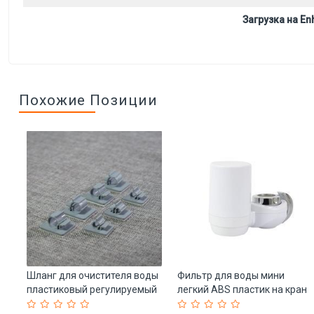
Загрузка на Enh
Похожие Позиции
й
Шланг для очистителя воды
Фильтр для воды мини
ый
пластиковый регулируемый
легкий ABS пластик на кран
с фиксатором (арт. 25-
(арт. 25-5085240)