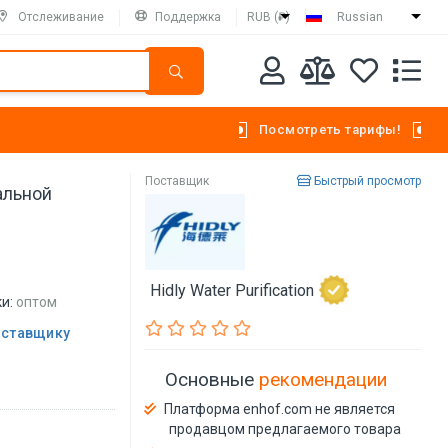
Отслеживание
Поддержка
RUB (₽)
Russian
Посмотреть тарифы!
Поставщик
Быстрый просмотр
альной
Hidly Water Purification
и:
оптом
оставщику
Основные
рекомендации
Платформа enhof.com не является
продавцом предлагаемого товара