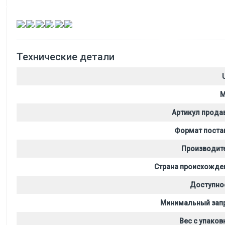
,
,
,
,
,
Технические детали
M
Артикул прода
Формат поста
Производит
Страна происхожде
Доступно
Минимальный зап
Вес с упаков