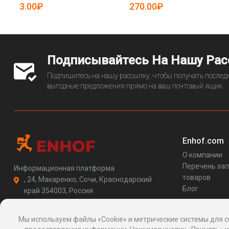
5085009)
3.00₽
270.00₽
Подписывайтесь На Нашу Ра
Подпишитесь на нашу рассылку, чтобы получать последн
выгодные предложения прямо на ваш почтовый ящик.
Enhof.com
О компании
Перечень за
Информационная платформа
товаров
, 24, Макаренко, Сочи, Краснодарский
Блог
край 354003, Россия
support@enhof.com
http://enhof.com
Мы используем файлы «Cookie» и метрические системы для с