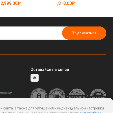
25-5084914)
50
2,999.00₽
1,818.00₽
5
Подписаться
Оставайся на связи
тавщику
ддержку
и сайта, а также для улучшения и индивидуальной настройки