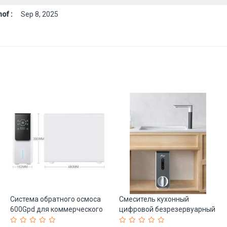
of :
Sep 8, 2025
Система обратного осмоса
Смеситель кухонный
600Gpd для коммерческого
цифровой безрезервуарный
использования (арт. 25-
с фильтром RO (арт. 25-