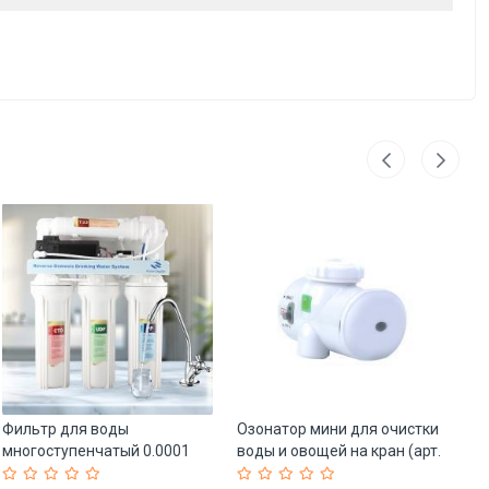
Фильтр для воды
Озонатор мини для очистки
Си
многоступенчатый 0.0001
воды и овощей на кран (арт.
об
микрон электрический (арт.
25-5085268)
ст