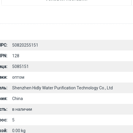
UPC:
50820255151
PN:
128
вца:
5085151
вки:
оптом
ель:
Shenzhen Hidly Water Purification Technology Co., Ltd
ния:
China
сть:
в наличии
рос:
5
кой:
0.00 kg