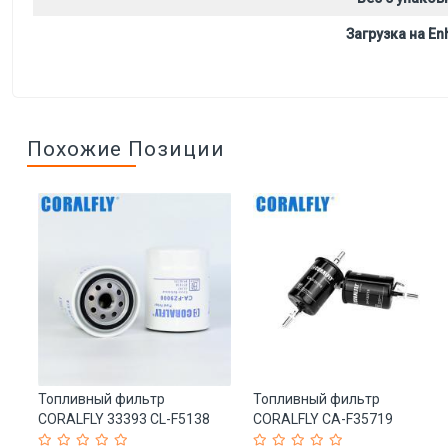
Загрузка на Enh
Похожие Позиции
LY
Топливный фильтр
Топливный фильтр
CORALFLY 33393 CL-F5138
CORALFLY CA-F35719
FF5138 P550225 BF7967 для
96335719 BE 9003 для