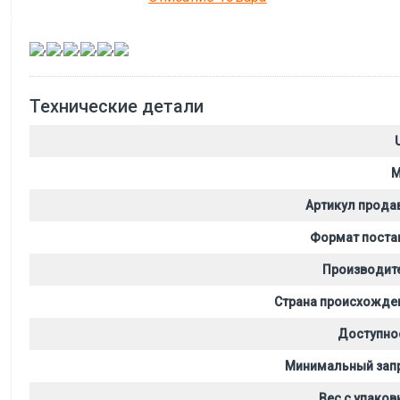
,
,
,
,
,
Технические детали
M
Артикул прода
Формат поста
Производит
Страна происхожде
Доступно
Минимальный зап
Вес с упаков