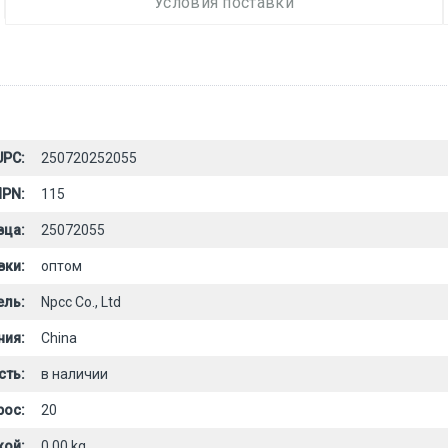
Условия поставки
UPC:
250720252055
PN:
115
вца:
25072055
вки:
оптом
ель:
Npcc Co., Ltd
ния:
China
сть:
в наличии
рос:
20
кой:
0.00 kg