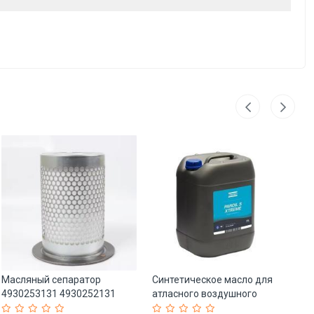
Масляный сепаратор
Синтетическое масло для
В
4930253131 4930252131
атласного воздушного
ви
3221117305 4930255271 для
компрессора 1630018000
п