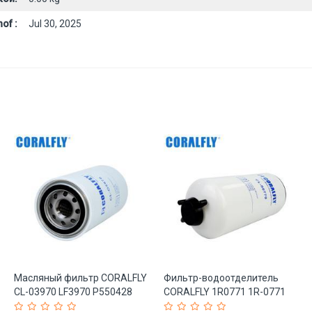
of :
Jul 30, 2025
Масляный фильтр CORALFLY
Фильтр-водоотделитель
CL-03970 LF3970 P550428
CORALFLY 1R0771 1R-0771
B7177 для грузовиков (арт.
CL-S0770 (арт. 20-20125624)