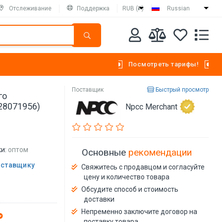
Отслеживание
Поддержка
RUB (₽)
Russian
Посмотреть тарифы!
Поставщик
Быстрый просмотр
го
-28071956)
Npcc Merchant
и:
оптом
Основные
рекомендации
оставщику
Свяжитесь с продавцом и согласуйте
цену и количество товара
Обсудите способ и стоимость
доставки
Непременно заключите договор на
поставку товара