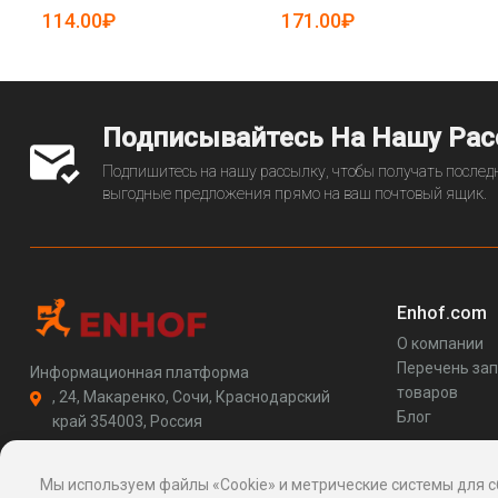
спецтехники (арт. 20-
автомобилей (арт. 20-
114.00₽
171.00₽
20125686)
20125680)
Подписывайтесь На Нашу Ра
Подпишитесь на нашу рассылку, чтобы получать последн
выгодные предложения прямо на ваш почтовый ящик.
Enhof.com
О компании
Перечень за
Информационная платформа
товаров
, 24, Макаренко, Сочи, Краснодарский
Блог
край 354003, Россия
support@enhof.com
http://enhof.com
Мы используем файлы «Cookie» и метрические системы для с