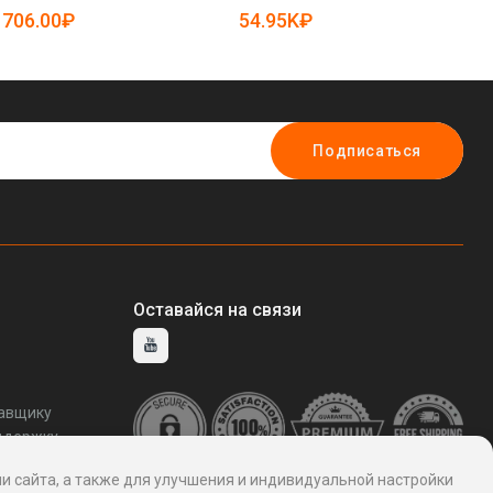
фильтра Mann Filter (арт. 25-
ко
706.00₽
54.95K₽
6
28071937)
28
Подписаться
Оставайся на связи
тавщику
ддержку
и сайта, а также для улучшения и индивидуальной настройки