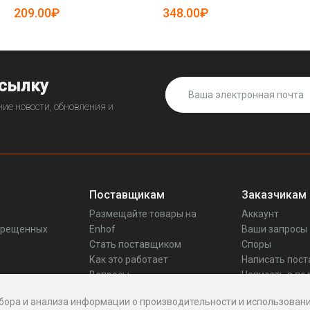
25-20125419)
209.00₽
348.00₽
ссылку
ие новости, обновления и
Поставщикам
Заказчикам
Размещайте товары на
Аккаунт
прещенных
Enhof
Ваши запросы
Стать поставщиком
Споры
Как это работает
Написать пос
Вопросы
Написать в по
Реквизиты
бора и анализа информации о производительности и использовани