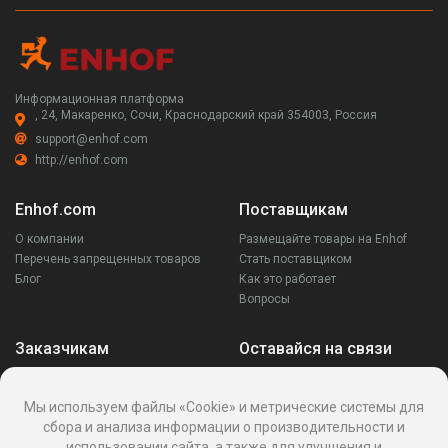
Информационная платформа
, 24, Макаренко, Сочи, Краснодарский край 354003, Россия
support@enhof.com
http://enhof.com
Enhof.com
Поставщикам
О компании
Размещайте товары на Enhof
Перечень запрещенных товаров
Стать поставщиком
Блог
Как это работает
Вопросы
Заказчикам
Оставайся на связи
Аккаунт
Ваши запросы
Мы используем файлы «Cookie» и метрические системы для
Споры
сбора и анализа информации о производительности и
Написать поставщику
использовании сайта, а также для улучшения и