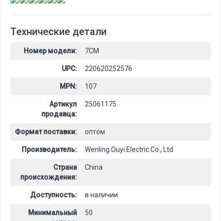
Технические детали
Номер модели:
7CM
UPC:
220620252576
MPN:
107
Артикул
25061175
продавца:
Формат поставки:
оптом
Производитель:
Wenling Ouyi Electric Co., Ltd
Страна
China
происхождения:
Доступность:
в наличии
Минимальный
50