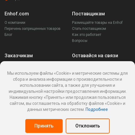
Enhof.com
Поставщикам
О компании
Размещайте товары на Enhof
Перечень запрещенных товаров
Стать поставщиком
Блог
Как это работает
Вопросы
Заказчикам
Оставайся на связи
Аккаунт
Ваши запросы
Мы используем файлы «Cookie» и метрические системы для
Споры
сбора и анализа информации о производительности и
Написать поставщику
использовании сайта, а также для улучшения и
Написать в поддержку
индивидуальной настройки предоставления информации.
Реквизиты
Нажимая кнопку «Принять» или продолжая пользоваться
сайтом, вы соглашаетесь на обработку файлов «Cookie» и
данных метрических систем.
Подробнее
Политика Cookies
Политика обработки персональных данных
Принять
Отклонить
Оферта пользования информационной платформой
Панель поставщика
© 2026
Enhof