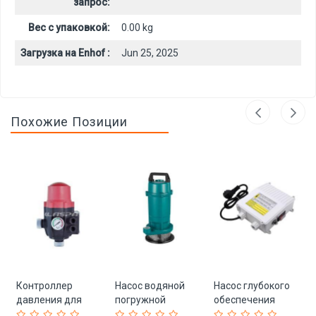
запрос:
Вес с упаковкой:
0.00 kg
Загрузка на Enhof :
Jun 25, 2025
Похожие Позиции
Контроллер
Насос водяной
Насос глубокого
ий
давления для
погружной
обеспечения
насоса LS-3 с
LLASPA 220V для
водой с