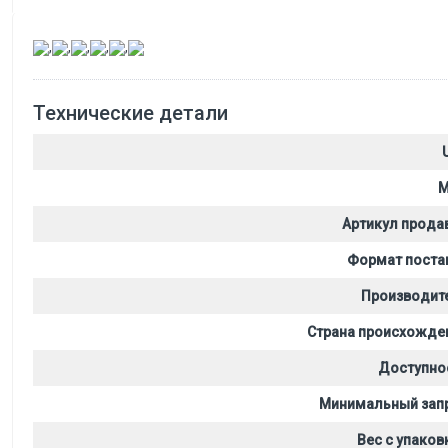
,
,
,
,
,
Технические детали
M
Артикул прода
Формат поста
Производит
Страна происхожде
Доступно
Минимальный зап
Вес с упаков