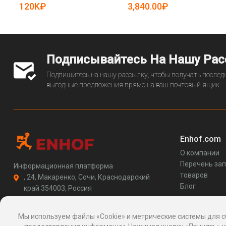
120K₽
3,840.00₽
Подписывайтесь На Нашу Ра
Подпишитесь на нашу рассылку, чтобы получать последн
выгодные предложения прямо на ваш почтовый ящик.
Enhof.com
О компании
Перечень за
Информационная платформа
товаров
, 24, Макаренко, Сочи, Краснодарский
Блог
край 354003, Россия
support@enhof.com
http://enhof.com
Мы используем файлы «Cookie» и метрические системы для с