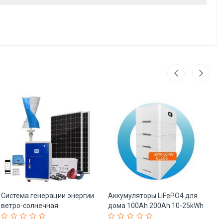
Система генерации энергии
Аккумуляторы LiFePO4 для
Ве
ветро-солнечная
дома 100Ah 200Ah 10-25kWh
1K
микростанция (арт. 25-
(арт. 25-5081158)
25