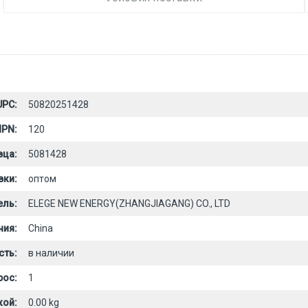
UPC:
50820251428
PN:
120
вца:
5081428
вки:
оптом
ель:
ELEGE NEW ENERGY(ZHANGJIAGANG) CO., LTD
ния:
China
сть:
в наличии
рос:
1
кой:
0.00 kg