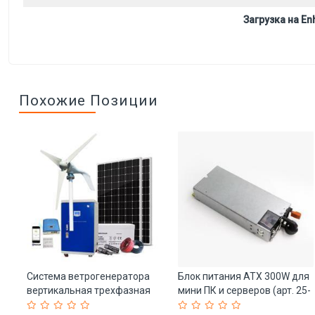
Загрузка на Enh
Похожие Позиции
и
Система ветрогенератора
Блок питания ATX 300W для
Ah
вертикальная трехфазная
мини ПК и серверов (арт. 25-
для дома (арт. 25-5081060)
5081334)