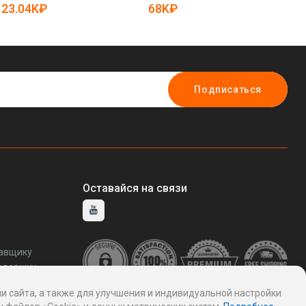
5081090)
23.04K₽
68K₽
6
Подписаться
Оставайся на связи
тавщику
ддержку
и сайта, а также для улучшения и индивидуальной настройки