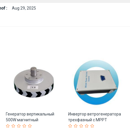
of :
Aug 29, 2025
Генератор вертикальный
Инвертор ветрогенератора
500W магнитный
трехфазный с MPPT
левитационный DIY (арт. 25-
контроллером (арт. 25-