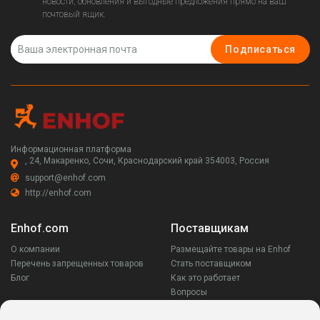
новости, обновления и выгодные предложения прямо на ваш
почтовый ящик.
Подписаться
Информационная платформа
, 24, Макаренко, Сочи, Краснодарский край 354003, Россия
support@enhof.com
http://enhof.com
Enhof.com
Поставщикам
О компании
Размещайте товары на Enhof
Перечень запрещенных товаров
Стать поставщиком
Блог
Как это работает
Вопросы