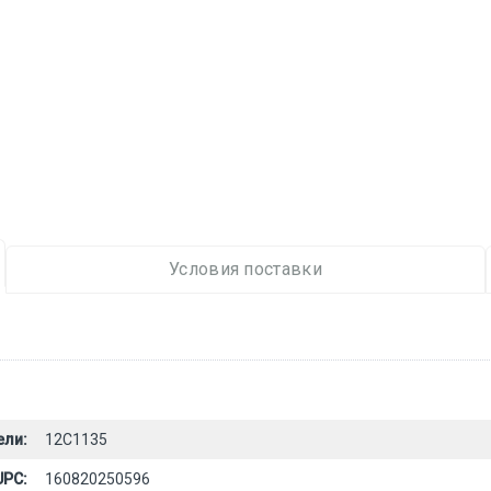
Условия поставки
ели:
12C1135
UPC:
160820250596