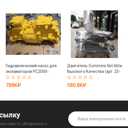
Гидравлический насос для
Двигатель Cummins 6bt 6bta
экскаваторов PC2000-
Высокого Качества (арт. 25-
8/PC3000-8 (арт. 25-
19080733)
19080817)
788K₽
580.8K₽
ссылку
ие новости, обновления и