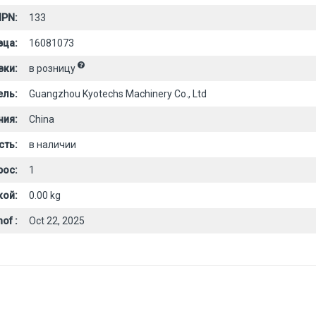
PN:
133
вца:
16081073
вки:
в розницу
ель:
Guangzhou Kyotechs Machinery Co., Ltd
ния:
China
сть:
в наличии
рос:
1
кой:
0.00 kg
of :
Oct 22, 2025