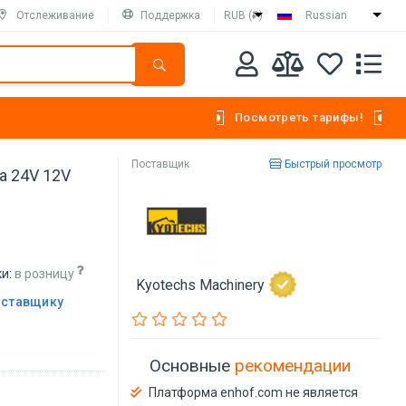
Отслеживание
Поддержка
RUB (₽)
Russian
Посмотреть тарифы!
Поставщик
Быстрый просмотр
а 24V 12V
и:
в розницу
Kyotechs Machinery
оставщику
Основные
рекомендации
Платформа enhof.com не является