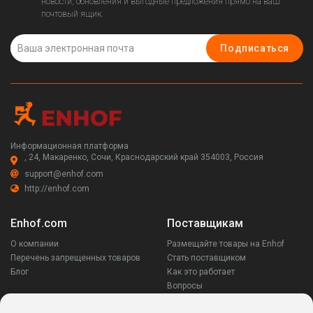
новости, обновления и выгодные предложения прямо на ваш
почтовый ящик.
Подписаться
Информационная платформа
, 24, Макаренко, Сочи, Краснодарский край 354003, Россия
support@enhof.com
http://enhof.com
Enhof.com
Поставщикам
О компании
Размещайте товары на Enhof
Перечень запрещенных товаров
Стать поставщиком
Блог
Как это работает
Вопросы