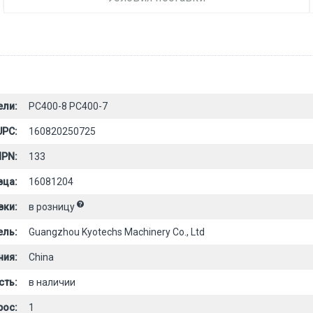
ели:
PC400-8 PC400-7
UPC:
160820250725
PN:
133
вца:
16081204
вки:
в розницу
ель:
Guangzhou Kyotechs Machinery Co., Ltd
ния:
China
сть:
в наличии
рос:
1