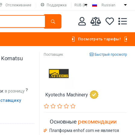
Отслеживание
Поддержка
RUB (₽)
Russian
Посмотреть тарифы!
Поставщик
Быстрый просмотр
а Komatsu
и:
в розницу
Kyotechs Machinery
оставщику
Основные
рекомендации
Платформа enhof.com не является