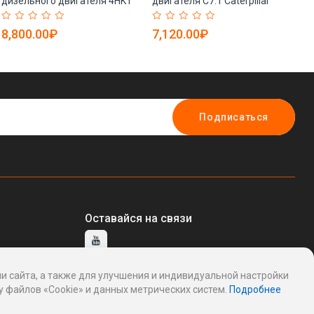
дизельного двигателя 4HK1
двигателя C7.1 Caterpillar
дв
1876184370 (арт. 25-
E320D2 (арт. 25-19080531)
IT
19080934)
8,800.00₽
7,120.00₽
2
Подписаться
Оставайся на связи
и сайта, а также для улучшения и индивидуальной настройки
тавщику
 файлов «Cookie» и данных метрических систем.
Подробнее
ддержку