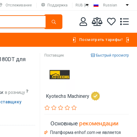
Отслеживание
Поддержка
RUB (₽)
Russian
Посмотреть тарифы!
Поставщик
Быстрый просмотр
180DT для
и:
в розницу
Kyotechs Machinery
оставщику
Основные
рекомендации
Платформа enhof.com не является