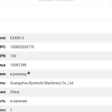
ели:
EX400-3
UPC:
160820250770
PN:
133
вца:
16081248
вки:
в розницу
ель:
Guangzhou Kyotechs Machinery Co., Ltd
ния:
China
сть:
в наличии
рос:
1