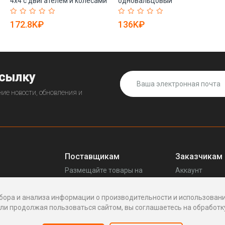
4x4 с двигателем и колесами
одновальцовый
Китай (арт. 25-5083049)
гидравлический для
парковок (арт. 25-5083261)
172.8K₽
136K₽
ссылку
ие новости, обновления и
Поставщикам
Заказчикам
Размещайте товары на
Аккаунт
прещенных
Enhof
Ваши запросы
Стать поставщиком
Споры
бора и анализа информации о производительности и использовани
Как это работает
Написать пос
и продолжая пользоваться сайтом, вы соглашаетесь на обработку
Вопросы
Написать в по