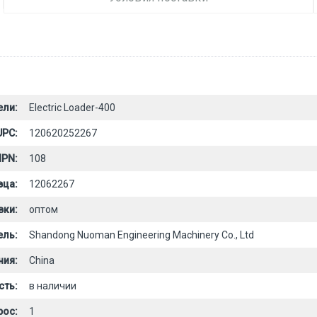
ели:
Electric Loader-400
UPC:
120620252267
PN:
108
вца:
12062267
вки:
оптом
ель:
Shandong Nuoman Engineering Machinery Co., Ltd
ния:
China
сть:
в наличии
рос:
1