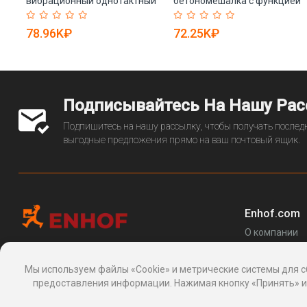
вибрационный однотактный
бетономешалка с функцией
с двигателем Changchai (арт.
самозагрузки для
25-5082995)
строительных работ (арт. 25-
78.96K₽
72.25K₽
12062866)
Подписывайтесь На Нашу Ра
Подпишитесь на нашу рассылку, чтобы получать последн
выгодные предложения прямо на ваш почтовый ящик.
Enhof.com
О компании
Перечень за
Информационная платформа
товаров
, 24, Макаренко, Сочи, Краснодарский
Мы используем файлы «Cookie» и метрические системы для с
Блог
край 354003, Россия
предоставления информации. Нажимая кнопку «Принять» ил
support@enhof.com