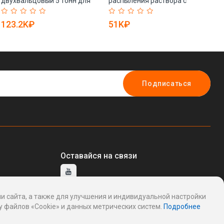
двухвальцовый 5 тонн для
распыления раствора с
LE
уплотнения (арт. 25-
высокой
(а
5083157)
производительностью (арт.
123.2K₽
51K₽
3
25-12062300)
Подписаться
Оставайся на связи
и сайта, а также для улучшения и индивидуальной настройки
тавщику
 файлов «Cookie» и данных метрических систем.
Подробнее
ддержку